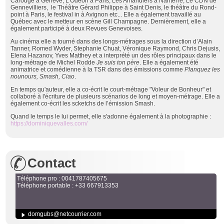
Carouge à Genève, L’Odéon à Paris, Les Amandiers à Nanterre, Le CDN de
Gennevilliers, le Théâtre Gérard Philippe à Saint Denis, le théâtre du Rond-
point à Paris, le festival in à Avignon etc... Elle a également travaillé au
Québec avec le metteur en scène Gill Champagne. Dernièrement, elle a
également participé à deux Revues Genevoises.
Au cinéma elle a tourné dans des longs-métrages sous la direction d’Alain
Tanner, Romed Wyder, Stephanie Chuat, Véronique Raymond, Chris Dejusis,
Elena Hazanov, Yves Matthey et a interprété un des rôles principaux dans le
long-métrage de Michel Rodde
Je suis ton père
. Elle a également été
animatrice et comédienne à la TSR dans des émissions comme
Planquez les
nounours, Smash, Ciao
.
En temps qu'auteur, elle a co-écrit le court-métrage "Voleur de Bonheur" et
collaboré à l'écriture de plusieurs scénarios de long et moyen-métrage. Elle a
également co-écrit les scketchs de l’émission Smash.
Quand le temps le lui permet, elle s'adonne également à la photographie :
https://dominiquevalles.com/
Contact
Téléphone pro : 0041787405675
Téléphone portable : +33 667913353
domgubs@netcourrier.com