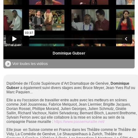
Dominique Gubser
Voir toutes les vidéos
Diplômée de l’École Supérieure d’Art Dramatique de Genève,
Dominique
Gubser
a également suivi divers stages avec Bruce Meyer, Jean-Yves Ruf ou
Marc Paquien...
Elle a eu l'occasion de travailler entre autre avec les metteurs en scènes
comme Joël Jouanneau, Fabrice Melquiot, Jean Liermier, Brigitte Jacques,
Dorian Rossel, Phillipe Morand, Julien Georges, Julien Schmutz, Gisèle
Sallin, Richard Vachoux, Nalini Selvadoray, Bernard Bloch, Laurent Brethome,
Sylvain Ferron avec qui elle collabore à la mise en scène au sein de la
compagnie Passe muraille :
https://www.passemuraille.net/
Elle joue en Suisse comme en France dans les Théâtre comme le Théâtre de
Vidy, La Comédie de Genève, Le Shauspielhaus à Zurich, Théâtre de