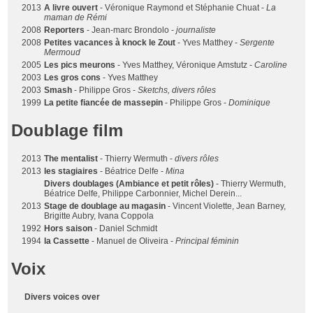
2013
A livre ouvert
- Véronique Raymond et Stéphanie Chuat -
La
maman de Rémi
2008
Reporters
- Jean-marc Brondolo -
journaliste
2008
Petites vacances à knock le Zout
- Yves Matthey -
Sergente
Mermoud
2005
Les pics meurons
- Yves Matthey, Véronique Amstutz -
Caroline
2003
Les gros cons
- Yves Matthey
2003
Smash
- Philippe Gros -
Sketchs, divers rôles
1999
La petite fiancée de massepin
- Philippe Gros -
Dominique
Doublage film
2013
The mentalist
- Thierry Wermuth -
divers rôles
2013
les stagiaires
- Béatrice Delfe -
Mina
Divers doublages (Ambiance et petit rôles)
- Thierry Wermuth,
Béatrice Delfe, Philippe Carbonnier, Michel Derein...
2013
Stage de doublage au magasin
- Vincent Violette, Jean Barney,
Brigitte Aubry, Ivana Coppola
1992
Hors saison
- Daniel Schmidt
1994
la Cassette
- Manuel de Oliveira -
Principal féminin
Voix
Divers voices over