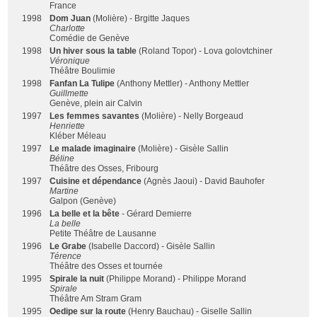
France
1998
Dom Juan
(Molière) - Brgitte Jaques
Charlotte
Comédie de Genève
1998
Un hiver sous la table
(Roland Topor) - Lova golovtchiner
Véronique
Théâtre Boulimie
1998
Fanfan La Tulipe
(Anthony Mettler) - Anthony Mettler
Guillmette
Genève, plein air Calvin
1997
Les femmes savantes
(Molière) - Nelly Borgeaud
Henriette
Kléber Méleau
1997
Le malade imaginaire
(Molière) - Gisèle Sallin
Béline
Théâtre des Osses, Fribourg
1997
Cuisine et dépendance
(Agnès Jaoui) - David Bauhofer
Martine
Galpon (Genève)
1996
La belle et la bête
- Gérard Demierre
La belle
Petite Théâtre de Lausanne
1996
Le Grabe
(Isabelle Daccord) - Gisèle Sallin
Térence
Théâtre des Osses et tournée
1995
Spirale la nuit
(Philippe Morand) - Philippe Morand
Spirale
Théâtre Am Stram Gram
1995
Oedipe sur la route
(Henry Bauchau) - Giselle Sallin