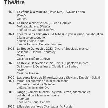
Théâtre
2025
La vénus à la fourrure
(David Ives) - Sylvain Ferron
Wanda
Genève
2024
La Crise
(coline Serreau) - Jean Liermier
Mélissa, Martine, Djamila
Théâtre de Carouge Genève
2024
Théâtre sans animaux
(J.M. Ribes) - Sylvain ferron, collaboration
à la mise en scènene
Louise, Liliane, Anne
théâtre Alchimic, Genève, Tournée
2023
La Revue Genevoise 2023
(Divers ( Spectacle musical
Satirique)) - Pierric Thentorey
Divers
Casinon Théâtre Genève
2022
La Revue Genevoise 2022
(Divers ( Spectacle musical
Satirique)) - L-Desshusse, Claude Inga Barbey
Divers
Casinon Théâtre
2020-
Les septs jours de Simon Labrosse
(Sylviane Dupuis) - Sylvain
2021
ferron, collaboration à la mise en scéne,
Plusieurs rôles dont Nathalie
théâtre Alchimic, Genève
2019
Tango
(Slamovir Mrozek) - Sylvain Ferron, adaptation et
collaboration à la mise en scène
Eleonore
Théâtre du Loup, Genève
2019
L'lles des esclaves
(Marivaux) - V. Rossier