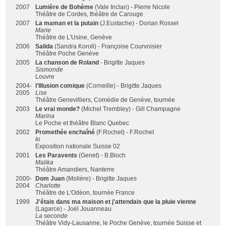
2007
Lumière de Bohème
(Vale Inclan) - Pierre Nicole
Théâtre de Cordes, théâtre de Carouge
2007
La maman et la putain
(J.Eustache) - Dorian Rossel
Marie
Théâtre de L'Usine, Genève
2006
Salida
(Sandra Koroll) - Françoise Courvoisier
Théâtre Poche Genève
2005
La chanson de Roland
- Brigitte Jaques
Sismonde
Louvre
2004-
l'Illusion comique
(Corneille) - Brigitte Jaques
2005
Lise
Théâtre Genevilliers, Comédie de Genève, tournée
2003
Le vrai monde?
(Michel Trembley) - Gill Champagne
Marina
Le Poche et théâtre Blanc Quebec
2002
Promethée enchaîné
(F.Rochet) - F.Rochet
Io
Exposition nationale Suisse 02
2001
Les Paravents
(Genet) - B.Bloch
Malika
Théâtre Amandiers, Nanterre
2000-
Dom Juan
(Molière) - Brigitte Jaques
2004
Charlotte
Théâtre de L'Odéon, tournée France
1999
J'étais dans ma maison et j'attendais que la pluie vienne
(Lagarce) - Joël Jouanneau
La seconde
Théâtre Vidy-Lausanne, le Poche Genève, tournée Suisse et