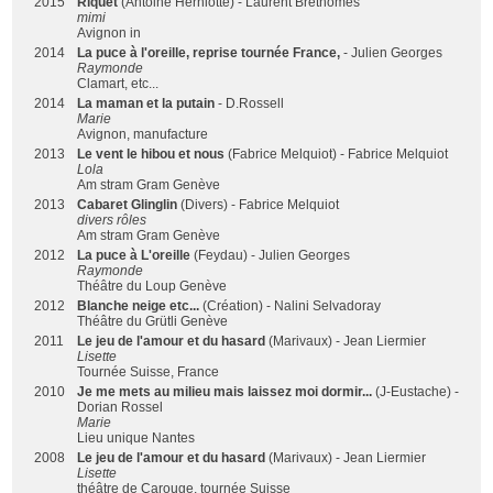
2015
Riquet
(Antoine Herniotte) - Laurent Brethomes
mimi
Avignon in
2014
La puce à l'oreille, reprise tournée France,
- Julien Georges
Raymonde
Clamart, etc...
2014
La maman et la putain
- D.Rossell
Marie
Avignon, manufacture
2013
Le vent le hibou et nous
(Fabrice Melquiot) - Fabrice Melquiot
Lola
Am stram Gram Genève
2013
Cabaret Glinglin
(Divers) - Fabrice Melquiot
divers rôles
Am stram Gram Genève
2012
La puce à L'oreille
(Feydau) - Julien Georges
Raymonde
Théâtre du Loup Genève
2012
Blanche neige etc...
(Création) - Nalini Selvadoray
Théâtre du Grütli Genève
2011
Le jeu de l'amour et du hasard
(Marivaux) - Jean Liermier
Lisette
Tournée Suisse, France
2010
Je me mets au milieu mais laissez moi dormir...
(J-Eustache) -
Dorian Rossel
Marie
Lieu unique Nantes
2008
Le jeu de l'amour et du hasard
(Marivaux) - Jean Liermier
Lisette
théâtre de Carouge, tournée Suisse