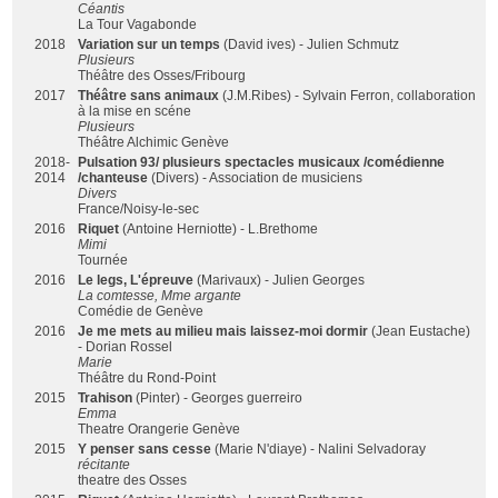
Céantis
La Tour Vagabonde
2018
Variation sur un temps
(David ives) - Julien Schmutz
Plusieurs
Théâtre des Osses/Fribourg
2017
Théâtre sans animaux
(J.M.Ribes) - Sylvain Ferron, collaboration
à la mise en scéne
Plusieurs
Théâtre Alchimic Genève
2018-
Pulsation 93/ plusieurs spectacles musicaux /comédienne
2014
/chanteuse
(Divers) - Association de musiciens
Divers
France/Noisy-le-sec
2016
Riquet
(Antoine Herniotte) - L.Brethome
Mimi
Tournée
2016
Le legs, L'épreuve
(Marivaux) - Julien Georges
La comtesse, Mme argante
Comédie de Genève
2016
Je me mets au milieu mais laissez-moi dormir
(Jean Eustache)
- Dorian Rossel
Marie
Théâtre du Rond-Point
2015
Trahison
(Pinter) - Georges guerreiro
Emma
Theatre Orangerie Genève
2015
Y penser sans cesse
(Marie N'diaye) - Nalini Selvadoray
récitante
theatre des Osses