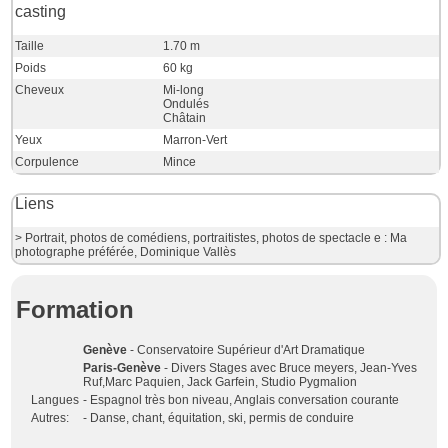
casting
Taille
1.70 m
Poids
60 kg
Cheveux
Mi-long
Ondulés
Châtain
Yeux
Marron-Vert
Corpulence
Mince
Liens
> Portrait, photos de comédiens, portraitistes, photos de spectacle e : Ma
photographe préférée, Dominique Vallès
Formation
Genève
- Conservatoire Supérieur d'Art Dramatique
Paris-Genève
- Divers Stages avec Bruce meyers, Jean-Yves
Ruf,Marc Paquien, Jack Garfein, Studio Pygmalion
Langues
- Espagnol très bon niveau, Anglais conversation courante
Autres:
- Danse, chant, équitation, ski, permis de conduire