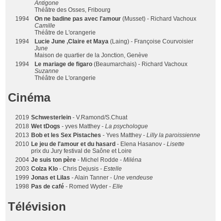
Antigone
Théâtre des Osses, Fribourg
1994
On ne badine pas avec l'amour
(Musset) - Richard Vachoux
Camille
Théâtre de L'orangerie
1994
Lucie June ,Claire et Maya
(Laing) - Françoise Courvoisier
June
Maison de quartier de la Jonction, Genève
1994
Le mariage de figaro
(Beaumarchais) - Richard Vachoux
Suzanne
Théâtre de L'orangerie
Cinéma
2019
Schwesterlein
- V.Ramond/S.Chuat
2018
Wet tDogs
- yves Matthey -
La psychologue
2013
Bob et les Sex Pistaches
- Yves Matthey -
Lilly la paroissienne
2010
Le jeu de l'amour et du hasard
- Elena Hasanov -
Lisette
prix du Jury festival de Saône et Loire
2004
Je suis ton père
- Michel Rodde -
Miléna
2003
Colza Klo
- Chris Dejusis -
Estelle
1999
Jonas et Lilas
- Alain Tanner -
Une vendeuse
1998
Pas de café
- Romed Wyder -
Elle
Télévision